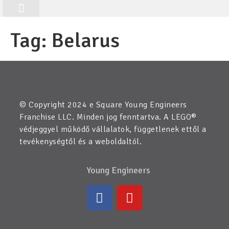
Folyamatos Foglalkozások
Alkalmi Foglalkozások
Aktuális Foglalkozások
Tag:
Belarus
© Copyright 2024 e Square Young Engineers
Franchise LLC. Minden jog fenntartva. A LEGO®
védjeggyel működő vállalatok, függetlenek ettől a
tevékenységtől és a weboldaltól.
Young Engineers