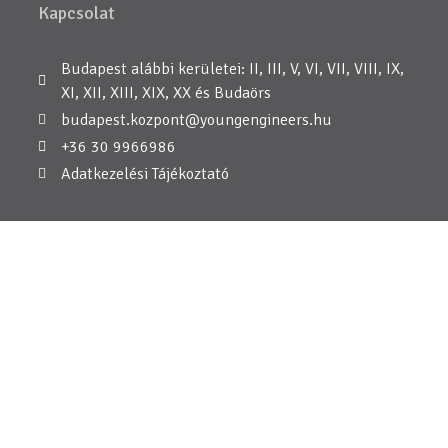
Kapcsolat
Budapest alábbi kerületei: II, III, V, VI, VII, VIII, IX,
XI, XII, XIII, XIX, XX és Budaörs
budapest.kozpont@youngengineers.hu
+36 30 9966986
Adatkezelési Tájékoztató