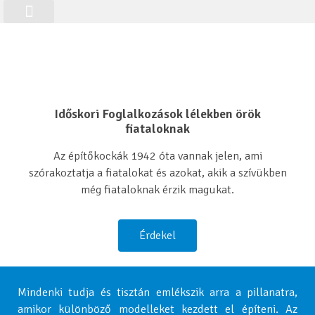
Folyamatos Foglalkozások
Alkalmi Foglalkozások
Aktuális Foglalkozások
Időskori Foglalkozások lélekben örök
fiataloknak
Az építőkockák 1942 óta vannak jelen, ami
szórakoztatja a fiatalokat és azokat, akik a szívükben
még fiataloknak érzik magukat.
Érdekel
Mindenki tudja és tisztán emlékszik arra a pillanatra,
amikor különböző modelleket kezdett el építeni. Az