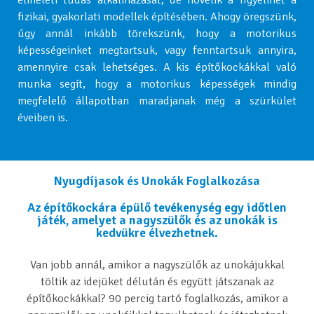
fizikai, gyakorlati modellek építésében. Ahogy öregszünk,
úgy annál inkább törekszünk, hogy a motorikus
képességeinket megtartsuk, vagy fenntartsuk annyira,
amennyire csak lehetséges. A kis építőkockákkal való
munka segít, hogy a motorikus képességek mindig
megfelelő állapotban maradjanak még a szürkület
éveiben is.
Nyugdíjasok és Unokák Foglalkozása
Az építőkockára épülő tevékenység egy időtlen
játék, amelyet a nagyszülők és az unokák is
kedvükre élvezhetnek.
Van jobb annál, amikor a nagyszülők az unokájukkal
töltik az idejüket délután és együtt játszanak az
építőkockákkal? 90 percig tartó foglalkozás, amikor a