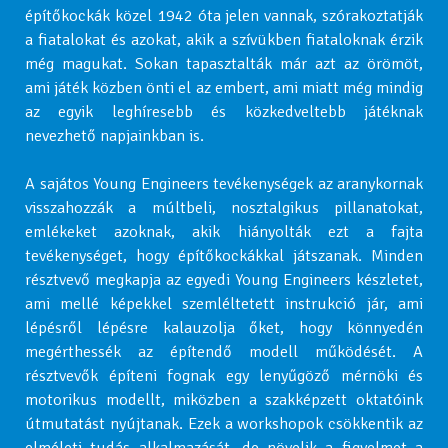
építőkockák közel 1942 óta jelen vannak, szórakoztatják
a fiatalokat és azokat, akik a szívükben fiataloknak érzik
még magukat. Sokan tapasztalták már azt az örömöt,
ami játék közben önti el az embert, ami miatt még mindig
az egyik leghíresebb és közkedveltebb játéknak
nevezhető napjainkban is.
A sajátos Young Engineers tevékenységek az aranykornak
visszahozzák a múltbeli, nosztalgikus pillanatokat,
emlékeket azoknak, akik hiányolták ezt a fajta
tevékenységet, hogy építőkockákkal játszanak. Minden
résztvevő megkapja az egyedi Young Engineers készletet,
ami mellé képekkel szemléltetett instrukció jár, ami
lépésről lépésre kalauzolja őket, hogy könnyedén
megérthessék az építendő modell működését. A
résztvevők építeni fognak egy lenyűgöző mérnöki és
motorikus modellt, miközben a szakképzett oktatóink
útmutatást nyújtanak. Ezek a workshopok csökkentik az
elméleti tudás alkalmazását, de növelik a figyelmet a