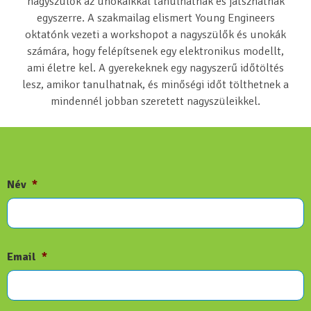
nagyszülők az unokáikkal tanulhatnak és játszhatnak
egyszerre. A szakmailag elismert Young Engineers
oktatónk vezeti a workshopot a nagyszülők és unokák
számára, hogy felépítsenek egy elektronikus modellt,
ami életre kel. A gyerekeknek egy nagyszerű időtöltés
lesz, amikor tanulhatnak, és minőségi időt tölthetnek a
mindennél jobban szeretett nagyszüleikkel.
Név
*
Email
*